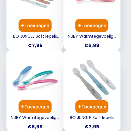
Toevoegen
Toevoegen
BO JUNGLE Soft lepels
NUBY Warmtegevoelige
silicone 3st.- wit/ grijs/
lepels 3st.- 3m+
Prijs
Prijs
€7,95
€6,99
terracotta
Toevoegen
Toevoegen
NUBY Warmtegevoelige
BO JUNGLE Soft lepels
lepels zachte rand - 4st.
silicone 3st.- wit/ grijs/
Prijs
Prijs
€8,99
€7,95
tonen wanneer maaltijd
blauw