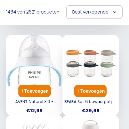
1464 van 2621 producten
Best verkopende
Toevoegen
Toevoegen
AVENT Natural 3.0 -
BEABA Set 6 bewaarpotjes
Overgangsbeker 150ml
glas - 250ml
Prijs
Prijs
€12,99
€39,95