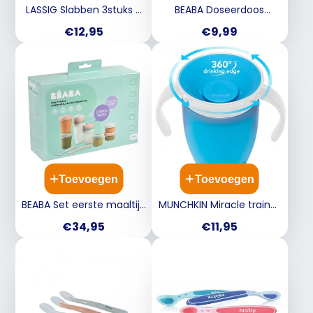
LASSIG Slabben 3stuks -
BEABA Doseerdoos
newborn wit katoen,
melkpoeder 4dlg - sage
Prijs
Prijs
€12,95
€9,99
polyester 20x26.5cm
green
Toevoegen
Toevoegen
BEABA Set eerste maaltijd
MUNCHKIN Miracle trainer
- eucalyptus
cup - blauw drinkbeker
Prijs
Prijs
€34,95
€11,95
om uit alle kanten te
drinken