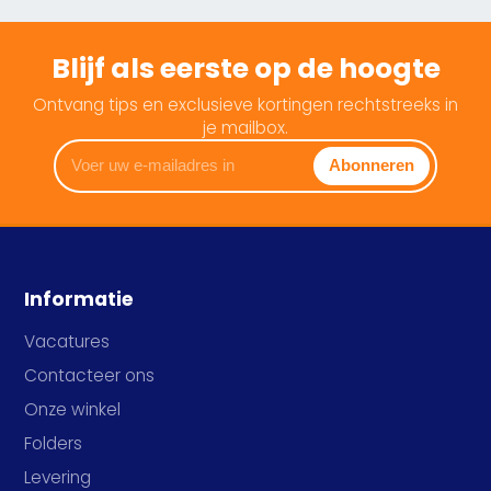
Blijf als eerste op de hoogte
Ontvang tips en exclusieve kortingen rechtstreeks in
je mailbox.
Voer
Abonneren
uw
e-
mailadres
in
Informatie
Vacatures
Contacteer ons
Onze winkel
Folders
Levering