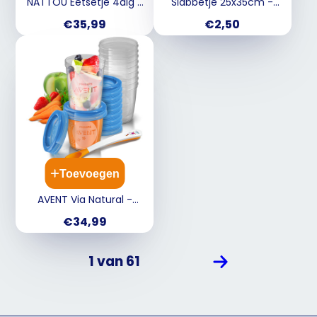
NATTOU Eetsetje 4dlg -
Slabbetje 25x35cm -
wit/ licht taupe
blauw
Prijs
Prijs
€35,99
€2,50
Toevoegen
AVENT Via Natural -
Hapjes set Bewaarbekers
Prijs
€34,99
vr voeding 20st.
1 van 61