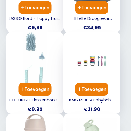
Toevoegen
Toevoegen
LASSIG Bord - happy fruits
BEABA Droogrekje
cherry
flessen/ servies - misty
Prijs
Prijs
€9,95
€34,95
green/ mineral
Toevoegen
Toevoegen
BO JUNGLE Flessenborstel
BABYMOOV Babybols -
set - blauw
Multiset 12st.
Prijs
Prijs
€9,95
€31,90