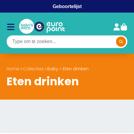
Geboortelijst
Home
Collecties
Baby > Eten drinken
Eten drinken