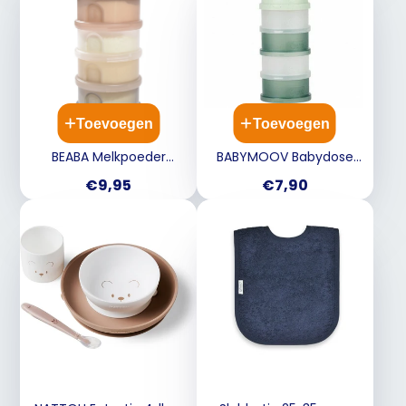
Toevoegen
Toevoegen
BEABA Melkpoeder
BABYMOOV Babydose
doseerdoos stapelbaar -
melkpoederdoos -
Prijs
Prijs
€9,95
€7,90
argile
mineral green