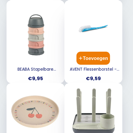
warm is
Toevoegen
BEABA Stapelbare
AVENT Flessenborstel -
dosseerdozen 4 dlg -
blauw 0201460001
Prijs
Prijs
€9,95
€9,59
grijs/roze / roze mineral