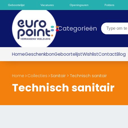
Geboortelijst
Vacatures
Openingsuren
Folders
Categorieën
Home
Geschenkbon
Geboortelijst
Wishlist
Contact
Blog
Home
Collecties
Sanitair > Technisch sanitair
Technisch sanitair