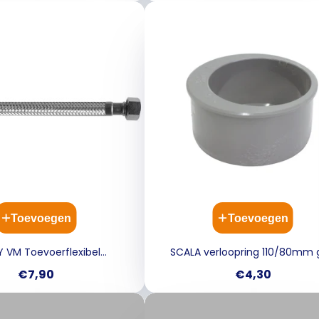
Toevoegen
Toevoegen
 VM Toevoerflexibel
SCALA verloopring 110/80mm g
d x moer - 1/2Mx1/2F 75CM
Prijs
Prijs
€7,90
€4,30
D13