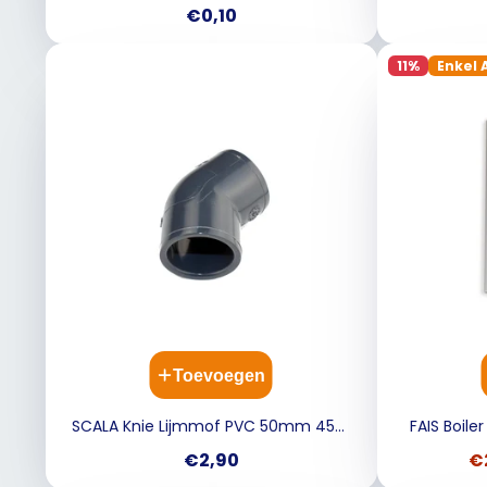
Prijs
€0,10
11%
Enkel 
Toevoegen
SCALA Knie Lijmmof PVC 50mm 45gr
FAIS Boile
donkergrijs
Prijs
V
€2,90
€