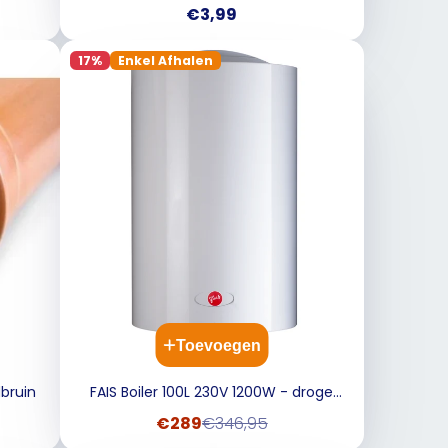
Polyethyleen darm versterkt
Prijs
€3,99
17%
Enkel Afhalen
Toevoegen
dbruin
FAIS Boiler 100L 230V 1200W - droge
weer stand
Verkoopprijs
Normale
€289
€346,95
prijs