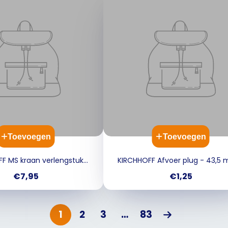
Toevoegen
Toevoegen
F MS kraan verlengstuk
KIRCHHOFF Afvoer plug - 43,5
nco - 3/4" x 50 mm
voor Badkuip
Prijs
Prijs
€7,95
€1,25
1
2
3
…
83