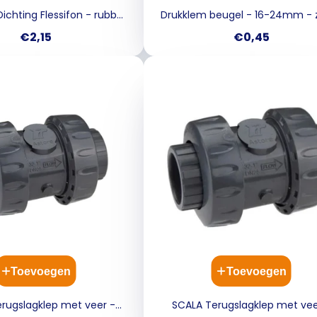
ichting Flessifon - rubber
Drukklem beugel - 16-24mm - 
5/4 134286
Prijs
Prijs
€2,15
€0,45
Toevoegen
Toevoegen
rugslagklep met veer -
SCALA Terugslagklep met vee