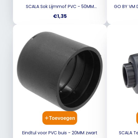
SCALA Sok Lijmmof PVC - 50MM
GO BY VM D
donkergrijs
Prijs
€1,35
Toevoegen
Eindtul voor PVC buis - 20MM zwart
SCALA Te