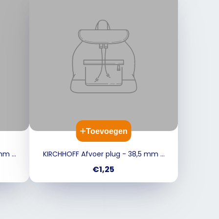
Toevoegen
 mm -
KIRCHHOFF Afvoer plug - 38,5 mm -
voor Wastafel
Prijs
€1,25