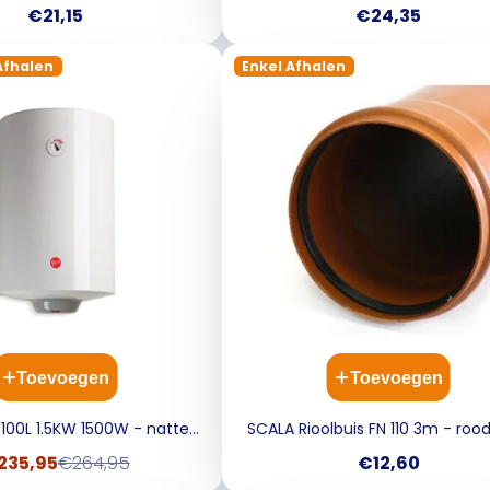
32MM
40MM
Prijs
Prijs
€21,15
€24,35
Afhalen
Enkel Afhalen
Toevoegen
Toevoegen
r 100L 1.5KW 1500W - natte
SCALA Rioolbuis FN 110 3m - roo
weerstand ERP Thermo
erkoopprijs
Normale
Prijs
235,95
€264,95
€12,60
prijs