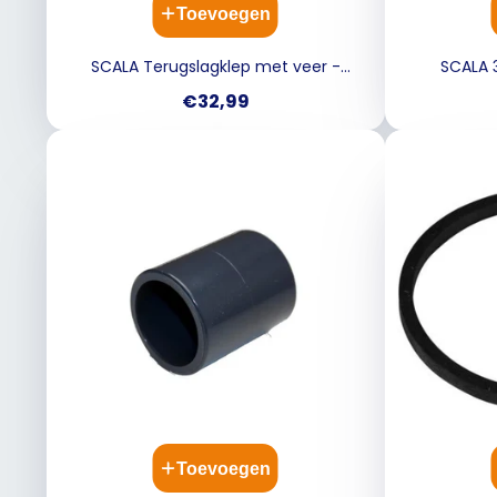
Toevoegen
SCALA Terugslagklep met veer -
SCALA 
50MM
Prijs
€32,99
Toevoegen