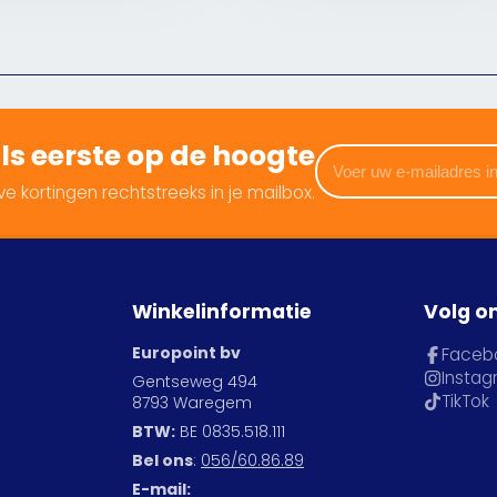
 als eerste op de hoogte
Voer
uw
e kortingen rechtstreeks in je mailbox.
e-
mailadres
in
Winkelinformatie
Volg o
Europoint bv
Faceb
Insta
Gentseweg 494
TikTok
8793 Waregem
BTW:
BE 0835.518.111
Bel ons
:
056/60.86.89
E-mail: