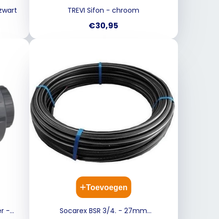
zwart
TREVI Sifon - chroom
Prijs
€30,95
Toevoegen
r -
Socarex BSR 3/4. - 27mm