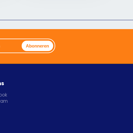
Abonneren
ns
ook
gram