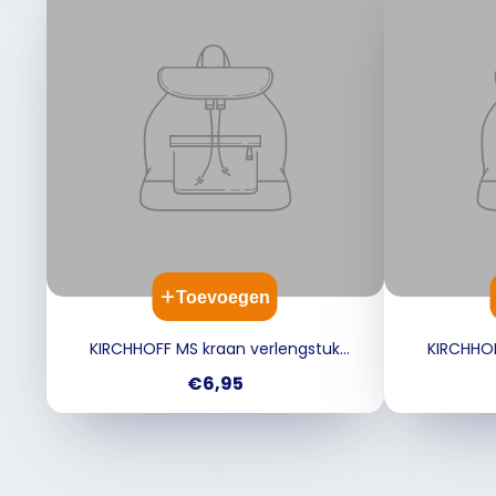
Toevoegen
KIRCHHOFF MS kraan verlengstuk
KIRCHHOF
blanco - 3/4" x 40 mm
bla
Prijs
€6,95