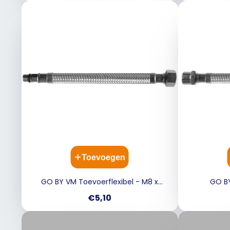
Toevoegen
GO BY VM Toevoerflexibel - M8 x
GO BY
moer M8 x 3/8F - 50 cm - D8 B06151
Buitendraa
Prijs
€5,10