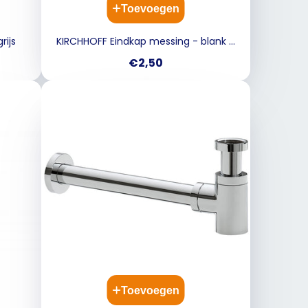
Toevoegen
rijs
KIRCHHOFF Eindkap messing - blank -
3/4"BI
Prijs
€2,50
Toevoegen