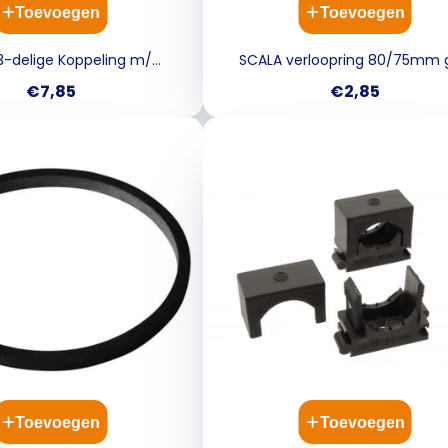
Toevoegen
Toevoegen
3-delige Koppeling m/
SCALA verloopring 80/75mm g
Lijmmof 50MM
Prijs
Prijs
€7,85
€2,85
Toevoegen
Toevoegen