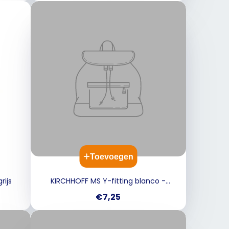
Toevoegen
rijs
KIRCHHOFF MS Y-fitting blanco -
3/4"BI x 3/4"BU
Prijs
€7,25