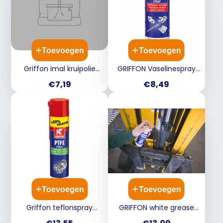
Toevoegen
Toevoegen
Griffon imal kruipolie
GRIFFON Vaselinespray
300ml 6311185
300ml
Prijs
Prijs
€7,19
€8,49
Toevoegen
Toevoegen
Griffon teflonspray
GRIFFON white grease
300ml 1233426
300ml spuitvet voor
Prijs
Prijs