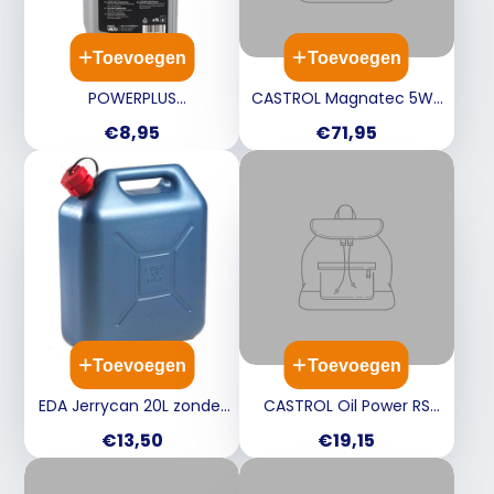
Toevoegen
Toevoegen
POWERPLUS
CASTROL Magnatec 5W-
compressorolie 1L
40 A3/B4 - 5L
Prijs
Prijs
€8,95
€71,95
Toevoegen
Toevoegen
EDA Jerrycan 20L zonder
CASTROL Oil Power RS
kraan - blauw
Scooter 4T 5W-40 1L
Prijs
Prijs
€13,50
€19,15