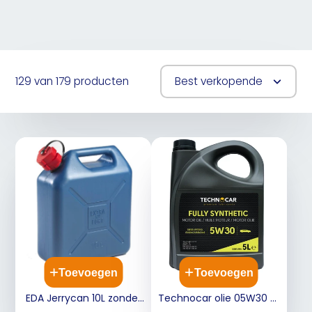
129 van 179 producten
Best verkopende
Toevoegen
Toevoegen
EDA Jerrycan 10L zonder
Technocar olie 05W30 5L
kraan - blauw 5/05Naz.
motor olie fully synthetic