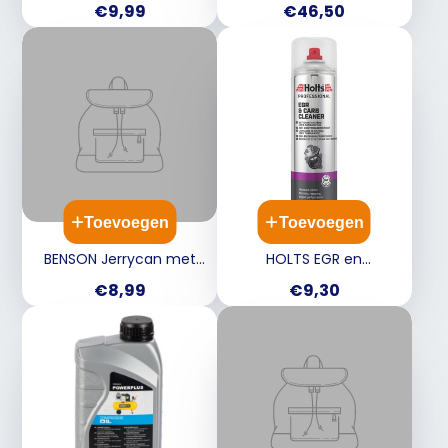
Prijs
Prijs
€9,99
€46,50
- diesel/petrol
Toevoegen
Toevoegen
BENSON Jerrycan met
HOLTS EGR en
vloeistofindicator - 5L
Carburateurreiniger -
Prijs
Prijs
€8,99
€9,30
500ml