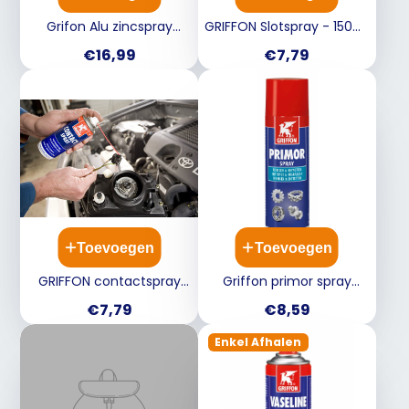
Grifon Alu zincspray
GRIFFON Slotspray - 150ml
400ml TU
GRI6308167
Prijs
Prijs
€16,99
€7,79
Toevoegen
Toevoegen
GRIFFON contactspray
Griffon primor spray
200ml
300ml reinigings-en
Prijs
Prijs
€7,79
€8,59
ontvettingsmiddel
Enkel Afhalen