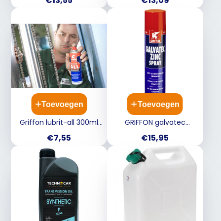
€13,55
€13,09
schakelaars 1233426
Toevoegen
Toevoegen
Griffon lubrit-all 300ml
GRIFFON galvatec
smeermiddel multispray
zincspray 400ml - roest
Prijs
Prijs
€7,55
€15,95
op teflonbasis
en corrosiewerend -
sneldrogend