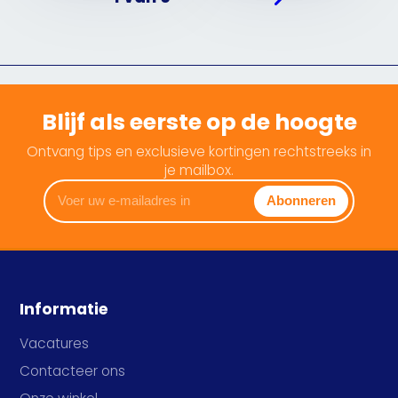
Blijf als eerste op de hoogte
Ontvang tips en exclusieve kortingen rechtstreeks in
je mailbox.
Voer
Abonneren
uw
e-
mailadres
in
Informatie
Vacatures
Contacteer ons