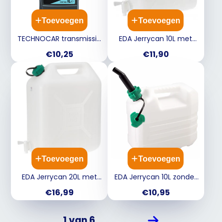
Toevoegen
Toevoegen
TECHNOCAR transmissie
EDA Jerrycan 10L met
olie 80W90 1L 020688
kraan voor water -
Prijs
Prijs
€10,25
€11,90
30x15x36cm - wit
Y19500100 Y19500170
Toevoegen
Toevoegen
EDA Jerrycan 20L met
EDA Jerrycan 10L zonder
kraanvoor water - wit
kraan - wit
Prijs
Prijs
€16,99
€10,95
6123231 23231
(250822winkel) Y19500180
1 van 6