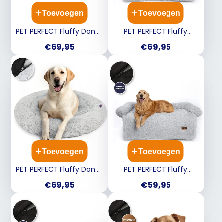
Toevoegen
Toevoegen
PET PERFECT Fluffy Donut
PET PERFECT Fluffy
Hondenmand - Beige -
bankbeschermer - Grijs -
Prijs
Prijs
€69,95
€69,95
100 cm
XL
Toevoegen
Toevoegen
PET PERFECT Fluffy Donut
PET PERFECT Fluffy
Hondenmand - Grijs - 100
bankbeschermer - Grijs -
Prijs
Prijs
€69,95
€59,95
cm
M