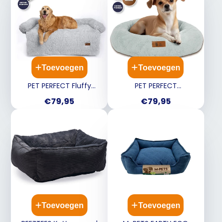
Toevoegen
Toevoegen
PET PERFECT Fluffy
PET PERFECT
bankbeschermer - Grijs -
Orthopedische Donut
Prijs
Prijs
€79,95
€79,95
XXL
Hondenmand - Grijs - 60
cm
Toevoegen
Toevoegen