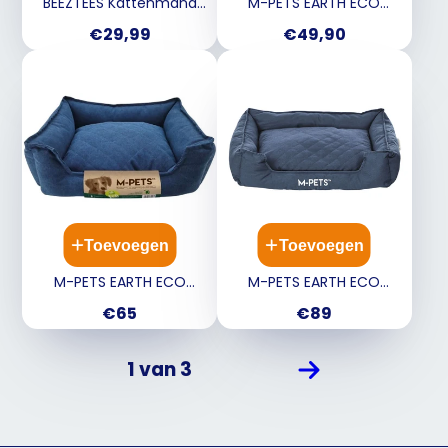
BEEZTEES Kattenmand
M-PETS EARTH ECO
MOZA 48x37x15cm -
Hondenmand S Blauw
Prijs
Prijs
€29,99
€49,90
antraciet
60x50x18cm
Toevoegen
Toevoegen
M-PETS EARTH ECO
M-PETS EARTH ECO
Hondenmand M Blauw
Hondenmand L Blauw
Prijs
Prijs
€65
€89
75x60x20cm
90x70x22cm
1 van 3