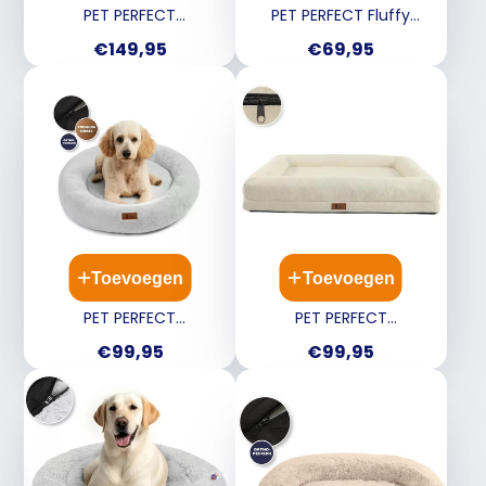
PET PERFECT
PET PERFECT Fluffy
Orthopedische Donut
autostoel - Beige - S
Prijs
Prijs
€149,95
€69,95
Hondenmand - Grijs - 120
cm
Toevoegen
Toevoegen
PET PERFECT
PET PERFECT
Orthopedische Donut
Orthopedische
Prijs
Prijs
€99,95
€99,95
Hondenmand - Grijs - 80
Hondenmand Beige - XL
cm