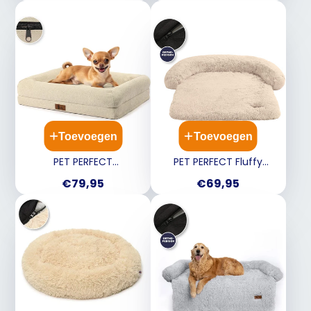
Toevoegen
Toevoegen
PET PERFECT
PET PERFECT Fluffy
Orthopedische
bankbeschermer - Beige
Prijs
Prijs
€79,95
€69,95
Hondenmand Beige - L
- XL