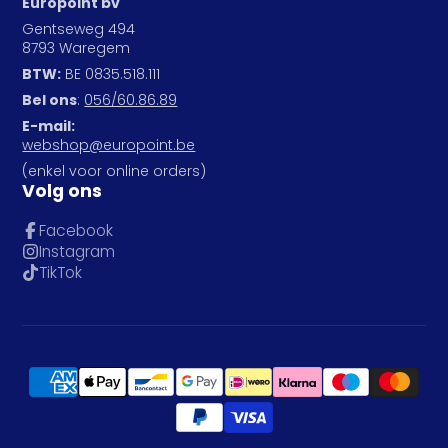
Europoint bv
Gentseweg 494
8793 Waregem
BTW:
BE 0835.518.111
Bel ons
:
056/60.86.89
E-mail:
webshop@europoint.be
(enkel voor online orders)
Volg ons
Facebook
Instagram
TikTok