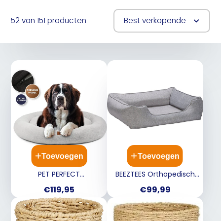
52 van 151 producten
Best verkopende
Toevoegen
Toevoegen
PET PERFECT
BEEZTEES Orthopedisch
Orthopedische Donut
ligbed MUA - L.Grijs -
Prijs
Prijs
€119,95
€99,99
Hondenmand - Grijs - 100
80x65cm
cm