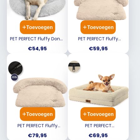
Toevoegen
Toevoegen
PET PERFECT Fluffy Donut
PET PERFECT Fluffy
Hondenmand - Grijs - 80
bankbeschermer - Beige
Prijs
Prijs
€54,95
€59,95
cm
- M
Toevoegen
Toevoegen
PET PERFECT Fluffy
PET PERFECT
bankbeschermer - Beige
Orthopedische
Prijs
Prijs
€79,95
€69,95
- XXL
Hondenmand Beige - M