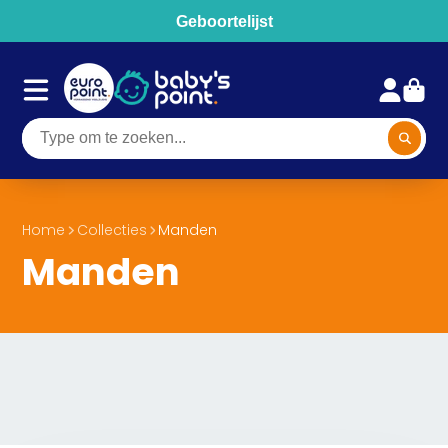
Geboortelijst
Home
Collecties
Manden
Manden