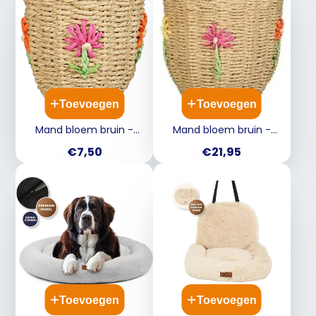
Toevoegen
Toevoegen
Mand bloem bruin -
Mand bloem bruin -
h15xd15cm 1190830
h28xd31cm 1190830
Prijs
Prijs
€7,50
€21,95
Toevoegen
Toevoegen