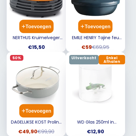
Toevoegen
Toevoegen
NERTHUS Kruimelveger
EMILE HENRY Tajine feu
mini
doux - 32cm poppy blue
Prijs
Verkoopprijs
Normale
€15,50
€59
€69,95
limited edition 6-8
prijs
personen
50%
Uitverkocht
Enkel
Afhalen
Toevoegen
DAGELIJKSE KOST Proline
WD Glas 250ml in
stoofpan m et glazen
borosilicaat glas -
Verkoopprijs
Normale
Prijs
€49,90
€99,90
€12,90
deksel + stoominzet
alligator deco