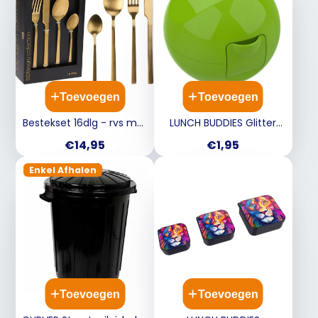
Toevoegen
Toevoegen
Bestekset 16dlg - rvs mat
LUNCH BUDDIES Glitter
goud
groen - Fruitdoos appel
Prijs
Prijs
€14,95
€1,95
Enkel Afhalen
Toevoegen
Toevoegen