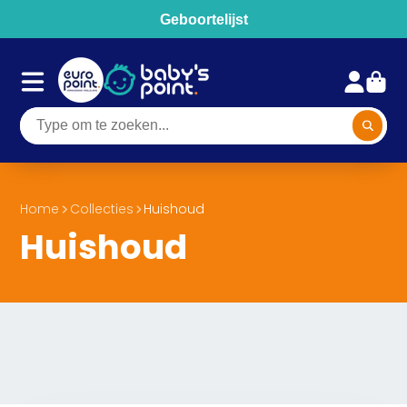
Geboortelijst
Home
Collecties
Huishoud
Huishoud