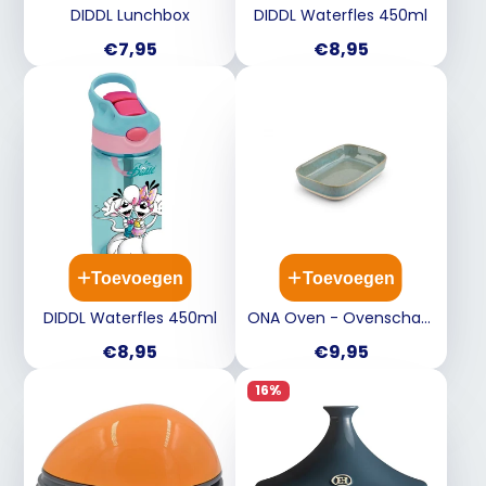
DIDDL Lunchbox
DIDDL Waterfles 450ml
Prijs
Prijs
€7,95
€8,95
Toevoegen
Toevoegen
DIDDL Waterfles 450ml
ONA Oven - Ovenschaal
23x15.5x4.5cm - blauw TU
Prijs
Prijs
€8,95
€9,95
UC
16%