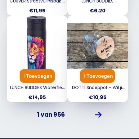
CURVER Straatvuilnisbak -
LUNCH BUDDIES
70L 56x52x67cm - zwart
Opbergdoos 3in1 - leeuw
Prijs
Prijs
€11,95
€6,20
Toevoegen
Toevoegen
LUNCH BUDDIES Waterfles
DOTTI Snoeppot - Wil jij
RVS 600ml - leeuw
mijn getuige zijn?
Prijs
Prijs
€14,95
€10,95
1 van 956