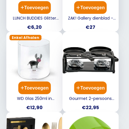
Toevoegen
Toevoegen
LUNCH BUDDIES Glitter
ZAK! Gallery dienblad -
roze - sportfles 600ml
43x29.2cm - zwart
Prijs
Prijs
€6,20
€27
Enkel Afhalen
Toevoegen
Toevoegen
WD Glas 250ml in
Gourmet 2-persoons
borosilicaat glas - ezel
10x32cm - te gebruiken
Prijs
Prijs
€12,90
€22,95
deco
met brandpasta