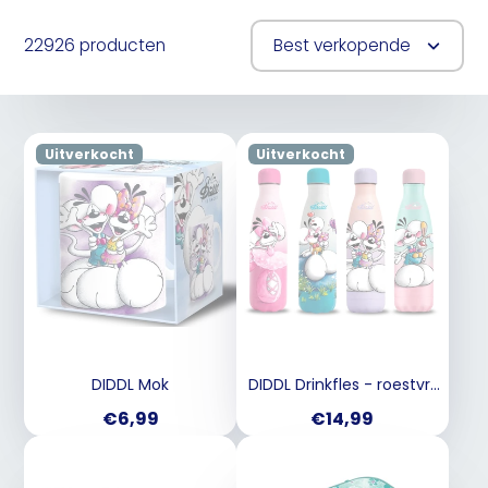
22926 producten
Best verkopende
Uitverkocht
Uitverkocht
DIDDL Mok
DIDDL Drinkfles - roestvrij
staal
Prijs
Prijs
€6,99
€14,99