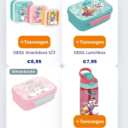
Toevoegen
Toevoegen
DIDDL Snackdoos S/3
DIDDL Lunchbox
Prijs
Prijs
€6,95
€7,95
Uitverkocht
Toevoegen