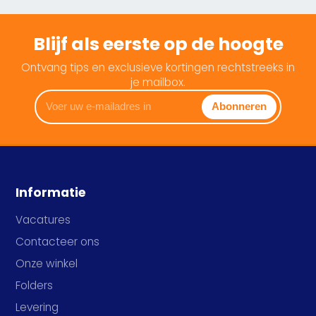
Blijf als eerste op de hoogte
Ontvang tips en exclusieve kortingen rechtstreeks in
je mailbox.
Voer
Abonneren
uw
e-
mailadres
in
Informatie
Vacatures
Contacteer ons
Onze winkel
Folders
Levering