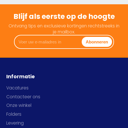
Blijf als eerste op de hoogte
Ontvang tips en exclusieve kortingen rechtstreeks in
je mailbox.
Voer
Abonneren
uw
e-
mailadres
in
Informatie
Vacatures
Contacteer ons
Onze winkel
Folders
Levering