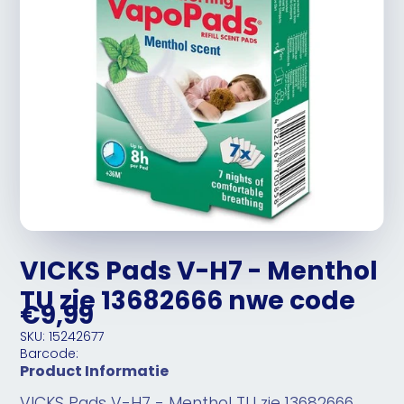
VICKS Pads V-H7 - Menthol
TU zie 13682666 nwe code
€9,99
SKU: 15242677
Barcode:
Product Informatie
VICKS Pads V-H7 - Menthol TU zie 13682666