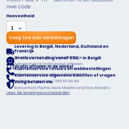
nwe code
Hoeveelheid
Voeg toe aan winkelwagen
Levering in België, Nederland, Duitsland en
Frankrijk
Levering binnen de 2 à 3 werkdagen
Gratis verzending vanaf €50,- in België
*uitgezonderd grote/zware artikelen
Gratis afhalen in de winkel
Klantenservice retours en webbestellingen
webshop@europoint.be / 056 60 86 89
Klantenservice algemene klachten of vragen
hello@europoint.be / 056 60 86 89
Veilig betalen via
Bancontact, PayPal, Ideal, Mastercard/Visa, Maestro
Lees de leveringsvoorwaarden