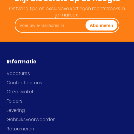
Ontvang tips en exclusieve kortingen rechtstreeks in
je mailbox.
Voer
Abonneren
uw
e-
mailadres
in
Informatie
Vacatures
Contacteer ons
Onze winkel
Folders
Levering
Gebruiksvoorwaarden
Retourneren