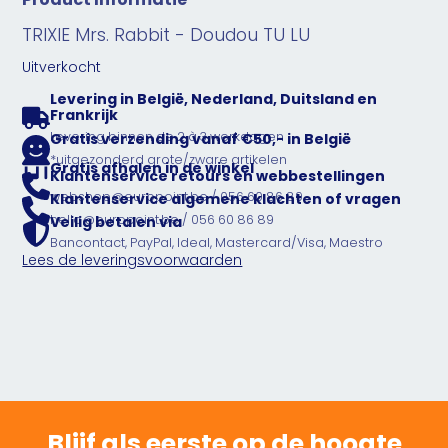
TRIXIE Mrs. Rabbit - Doudou TU LU
Uitverkocht
Levering in België, Nederland, Duitsland en
Frankrijk
Levering binnen de 2 à 3 werkdagen
Gratis verzending vanaf €50,- in België
*uitgezonderd grote/zware artikelen
Gratis afhalen in de winkel
Klantenservice retours en webbestellingen
webshop@europoint.be / 056 60 86 89
Klantenservice algemene klachten of vragen
hello@europoint.be / 056 60 86 89
Veilig betalen via
Bancontact, PayPal, Ideal, Mastercard/Visa, Maestro
Lees de leveringsvoorwaarden
Blijf als eerste op de hoogte