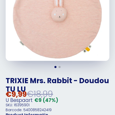
TRIXIE Mrs. Rabbit - Doudou
TU LU
€18,99
€9,99
U Bespaart
€9
(47%)
SKU: 16395901
Barcode: 5400858242419
Product Informatie