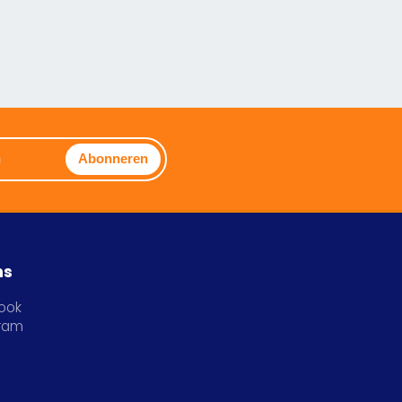
Abonneren
ns
ook
gram