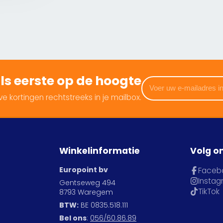
 als eerste op de hoogte
Voer
uw
e kortingen rechtstreeks in je mailbox.
e-
mailadres
in
Winkelinformatie
Volg o
Europoint bv
Faceb
Insta
Gentseweg 494
TikTok
8793 Waregem
BTW:
BE 0835.518.111
Bel ons
:
056/60.86.89