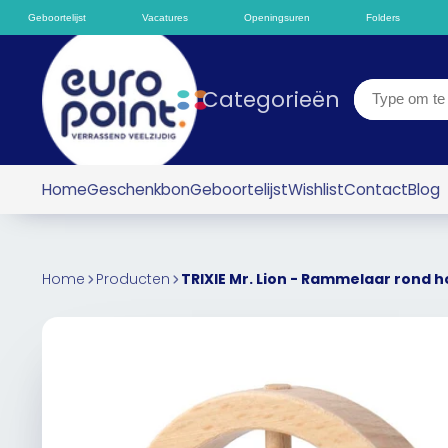
Geboortelijst
Vacatures
Openingsuren
Folders
Categorieën
Home
Geschenkbon
Geboortelijst
Wishlist
Contact
Blog
Home
Producten
TRIXIE Mr. Lion - Rammelaar rond h