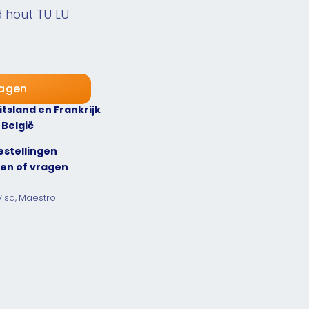
d hout TU LU
wagen
itsland en Frankrijk
 België
estellingen
9
en of vragen
Visa, Maestro