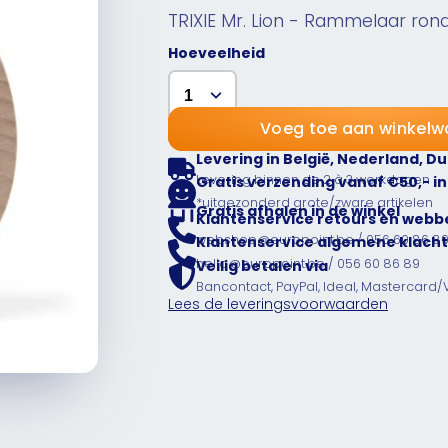
TRIXIE Mr. Lion - Rammelaar ron
Hoeveelheid
Voeg toe aan winkel
Levering in België, Nederland, Du
Levering binnen de 2 à 3 werkdagen
Gratis verzending vanaf €50,- in
*uitgezonderd grote/zware artikelen
Gratis afhalen in de winkel
Klantenservice retours en webb
webshop@europoint.be / 056 60 86 8
Klantenservice algemene klacht
hello@europoint.be / 056 60 86 89
Veilig betalen via
Bancontact, PayPal, Ideal, Mastercard/
Lees de leveringsvoorwaarden