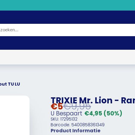
out TU LU
TRIXIE Mr. Lion - 
€9,95
€5
U Bespaart
€4,95
(50%)
SKU: 17295132
Barcode: 5400858361349
Product Informatie