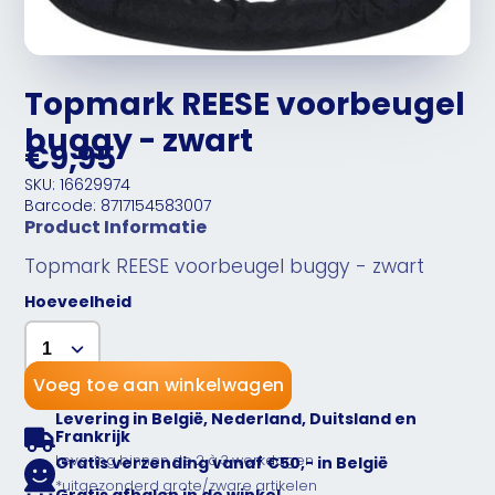
Topmark REESE voorbeugel
buggy - zwart
€9,95
SKU: 16629974
Barcode: 8717154583007
Product Informatie
Topmark REESE voorbeugel buggy - zwart
Hoeveelheid
Voeg toe aan winkelwagen
Levering in België, Nederland, Duitsland en
Frankrijk
Levering binnen de 2 à 3 werkdagen
Gratis verzending vanaf €50,- in België
*uitgezonderd grote/zware artikelen
Gratis afhalen in de winkel