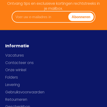
Ontvang tips en exclusieve kortingen rechtstreeks in
je mailbox.
Voer
Abonneren
uw
e-
mailadres
in
Informatie
Vacatures
Contacteer ons
Onze winkel
Folders
Levering
Gebruiksvoorwaarden
Retourneren
Geschenkbon