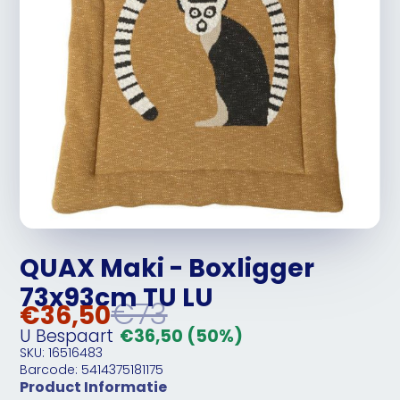
QUAX Maki - Boxligger
73x93cm TU LU
€73
€36,50
U Bespaart
€36,50
(50%)
SKU: 16516483
Barcode: 5414375181175
Product Informatie