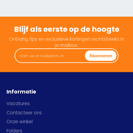
Blijf als eerste op de hoogte
Ontvang tips en exclusieve kortingen rechtstreeks in
je mailbox.
Voer
Abonneren
uw
e-
mailadres
in
Informatie
Vacatures
Contacteer ons
Onze winkel
Folders