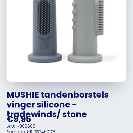
MUSHIE tandenborstels
vinger silicone -
tradewinds/ stone
€9,95
SKU: 17008608
Barcode: 810052460178