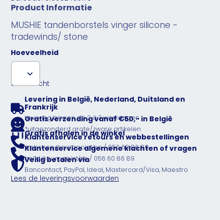
Product Informatie
MUSHIE tandenborstels vinger silicone -
tradewinds/ stone
Hoeveelheid
Uitverkocht
Levering in België, Nederland, Duitsland en
Frankrijk
Levering binnen de 2 à 3 werkdagen
Gratis verzending vanaf €50,- in België
*uitgezonderd grote/zware artikelen
Gratis afhalen in de winkel
Klantenservice retours en webbestellingen
webshop@europoint.be / 056 60 86 89
Klantenservice algemene klachten of vragen
hello@europoint.be / 056 60 86 89
Veilig betalen via
Bancontact, PayPal, Ideal, Mastercard/Visa, Maestro
Lees de leveringsvoorwaarden