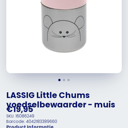
LASSIG Little Chums
voedselbewaarder - muis
€19,95
SKU: 16086249
Barcode: 4042183389660
Product Informatie