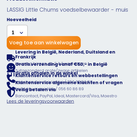
LASSIG Little Chums voedselbewaarder - muis
Hoeveelheid
Voeg toe aan winkelwagen
Levering in België, Nederland, Duitsland en
Frankrijk
Levering binnen de 2 à 3 werkdagen
Gratis verzending vanaf €50,- in België
*uitgezonderd grote/zware artikelen
Gratis afhalen in de winkel
Klantenservice retours en webbestellingen
webshop@europoint.be / 056 60 86 89
Klantenservice algemene klachten of vragen
hello@europoint.be / 056 60 86 89
Veilig betalen via
Bancontact, PayPal, Ideal, Mastercard/Visa, Maestro
Lees de leveringsvoorwaarden