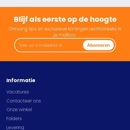
Blijf als eerste op de hoogte
Ontvang tips en exclusieve kortingen rechtstreeks in
je mailbox.
Voer
Abonneren
uw
e-
mailadres
in
Informatie
Vacatures
Contacteer ons
Onze winkel
Folders
Levering