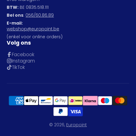
BTW:
BE 0835.518.111
Bel ons
:
056/60.86.89
E-mail:
webshop@europoint.be
(enkel voor online orders)
Volg ons
Facebook
Instagram
TikTok
© 2026,
Europoint