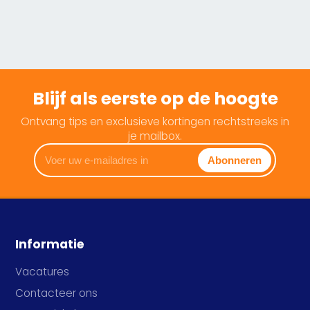
Blijf als eerste op de hoogte
Ontvang tips en exclusieve kortingen rechtstreeks in
je mailbox.
Voer
Abonneren
uw
e-
mailadres
in
Informatie
Vacatures
Contacteer ons