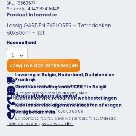
SKU: 16563577
Barcode: 4042183406145
Product Informatie
Lassig GARDEN EXPLORER - Tetradoeken
80x80cm - 3st.
Hoeveelheid
Voeg toe aan winkelwagen
Levering in België, Nederland, Duitsland en
Frankrijk
Levering binnen de 2 à 3 werkdagen
Gratis verzending vanaf €50,- in België
*uitgezonderd grote/zware artikelen
Gratis afhalen in de winkel
Klantenservice retours en webbestellingen
webshop@europoint.be / 056 60 86 89
Klantenservice algemene klachten of vragen
hello@europoint.be / 056 60 86 89
Veilig betalen via
Bancontact, PayPal, Ideal, Mastercard/Visa, Maestro
Lees de leveringsvoorwaarden