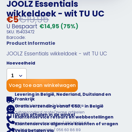
JOOLZ Essentials
wikkeldoek - wit TU UC
€19,95
€5
U Bespaart
€14,95
(75%)
SKU: 15403472
Barcode:
Product Informatie
JOOLZ Essentials wikkeldoek - wit TU UC
Hoeveelheid
Voeg toe aan winkelwagen
Levering in België, Nederland, Duitsland en
Frankrijk
Levering binnen de 2 à 3 werkdagen
Gratis verzending vanaf €50,- in België
*uitgezonderd grote/zware artikelen
Gratis afhalen in de winkel
Klantenservice retours en webbestellingen
webshop@europoint.be / 056 60 86 89
Klantenservice algemene klachten of vragen
hello@europoint.be / 056 60 86 89
Veilig betalen via