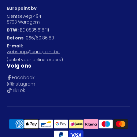
Europoint bv
Gentseweg 494
8793 Waregem
BTW:
BE 0835.518.111
Bel ons
:
056/60.86.89
E-mail:
webshop@europoint.be
(enkel voor online orders)
Volg ons
Facebook
Instagram
TikTok