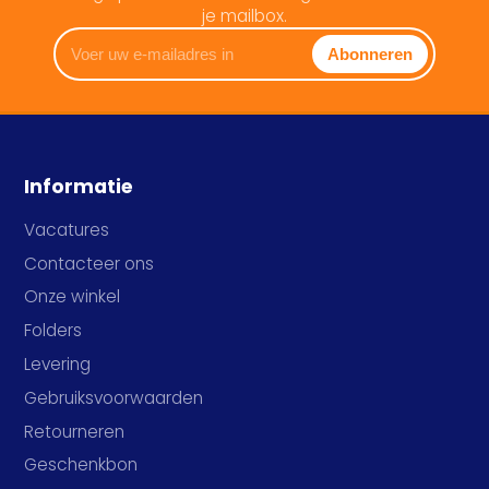
je mailbox.
Voer
Abonneren
uw
e-
mailadres
in
Informatie
Vacatures
Contacteer ons
Onze winkel
Folders
Levering
Gebruiksvoorwaarden
Retourneren
Geschenkbon