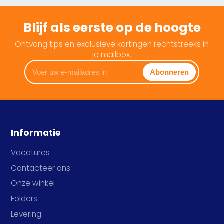
Blijf als eerste op de hoogte
Ontvang tips en exclusieve kortingen rechtstreeks in
je mailbox.
Voer
Abonneren
uw
e-
mailadres
in
Informatie
Vacatures
Contacteer ons
Onze winkel
Folders
Levering