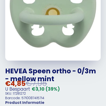
HEVEA Speen ortho - 0/3m
- mellow mint
€7,95
€4,85
U Bespaart
€3,10
(39%)
SKU: 17281272
Barcode: 5710087415714
Product Informatie