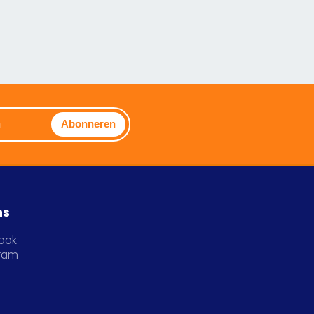
Abonneren
ns
ook
gram