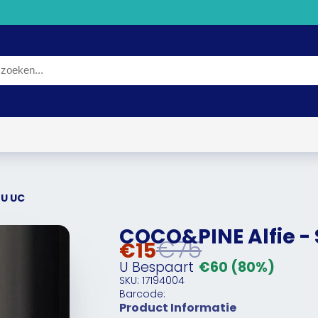
TU UC
COCO&PINE Alfie -
€75
€15
U Bespaart
€60
(80%)
SKU: 17194004
Barcode:
Product Informatie