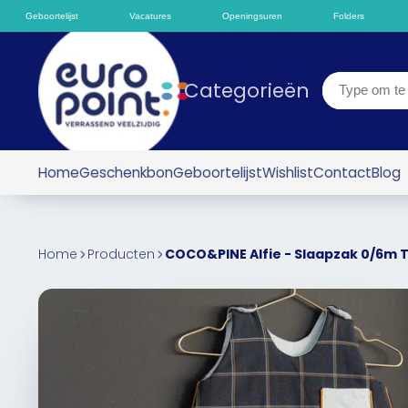
Geboortelijst
Vacatures
Openingsuren
Folders
Categorieën
Home
Geschenkbon
Geboortelijst
Wishlist
Contact
Blog
Home
Producten
COCO&PINE Alfie - Slaapzak 0/6m 