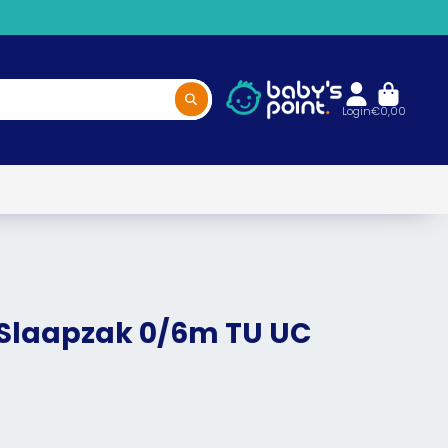
Login
€0,00
 Slaapzak 0/6m TU UC