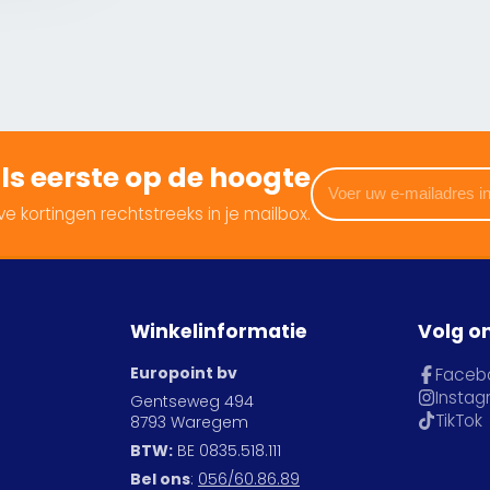
 als eerste op de hoogte
Voer
uw
e kortingen rechtstreeks in je mailbox.
e-
mailadres
in
Winkelinformatie
Volg o
Europoint bv
Faceb
Insta
Gentseweg 494
TikTok
8793 Waregem
BTW:
BE 0835.518.111
Bel ons
:
056/60.86.89