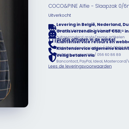
COCO&PINE Alfie - Slaapzak 0/
Uitverkocht
Levering in België, Nederland, Du
Levering binnen de 2 à 3 werkdagen
Gratis verzending vanaf €50,- in
*uitgezonderd grote/zware artikelen
Gratis afhalen in de winkel
Klantenservice retours en webb
webshop@europoint.be / 056 60 86 8
Klantenservice algemene klacht
hello@europoint.be / 056 60 86 89
Veilig betalen via
Bancontact, PayPal, Ideal, Mastercard/
Lees de leveringsvoorwaarden