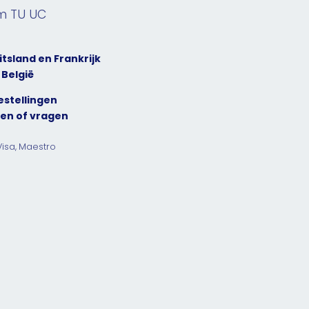
6m TU UC
itsland en Frankrijk
 België
estellingen
9
en of vragen
Visa, Maestro