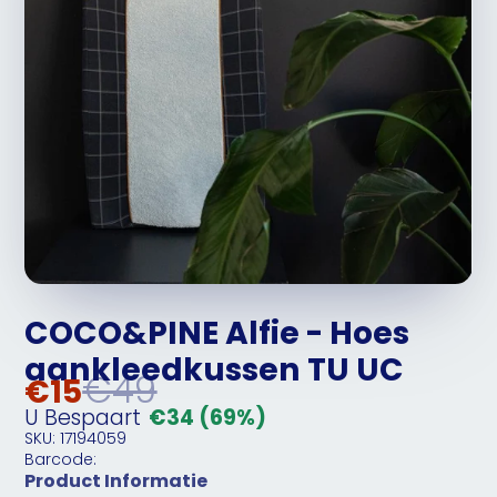
COCO&PINE Alfie - Hoes
aankleedkussen TU UC
€49
€15
U Bespaart
€34
(69%)
SKU: 17194059
Barcode:
Product Informatie