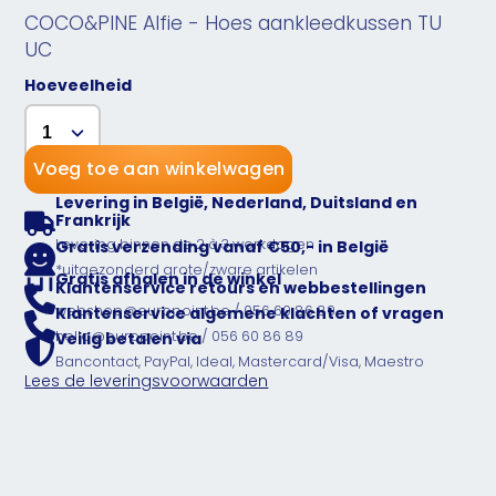
COCO&PINE Alfie - Hoes aankleedkussen TU
UC
Hoeveelheid
Voeg toe aan winkelwagen
Levering in België, Nederland, Duitsland en
Frankrijk
Levering binnen de 2 à 3 werkdagen
Gratis verzending vanaf €50,- in België
*uitgezonderd grote/zware artikelen
Gratis afhalen in de winkel
Klantenservice retours en webbestellingen
webshop@europoint.be / 056 60 86 89
Klantenservice algemene klachten of vragen
hello@europoint.be / 056 60 86 89
Veilig betalen via
Bancontact, PayPal, Ideal, Mastercard/Visa, Maestro
Lees de leveringsvoorwaarden