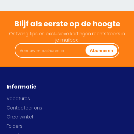
Blijf als eerste op de hoogte
Ontvang tips en exclusieve kortingen rechtstreeks in
je mailbox.
Voer
Abonneren
uw
e-
mailadres
in
Informatie
Vacatures
Contacteer ons
Onze winkel
Folders