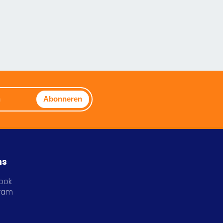
Abonneren
ns
ook
gram