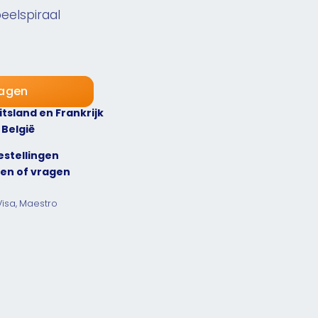
eelspiraal
wagen
itsland en Frankrijk
 België
estellingen
9
en of vragen
Visa, Maestro