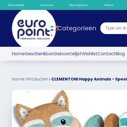
Geboortelijst
Vacatures
Openingsuren
Folders
Categorieën
Home
Geschenkbon
Geboortelijst
Wishlist
Contact
Blog
Home
Producten
CLEMENTONI Happy Animals - Speel