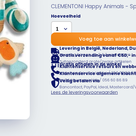
CLEMENTONI Happy Animals - Sp
Hoeveelheid
Voeg toe aan winkel
Levering in België, Nederland, Du
Levering binnen de 2 à 3 werkdagen
Gratis verzending vanaf €50,- in
*uitgezonderd grote/zware artikelen
Gratis afhalen in de winkel
Klantenservice retours en webb
webshop@europoint.be / 056 60 86 8
Klantenservice algemene klacht
hello@europoint.be / 056 60 86 89
Veilig betalen via
Bancontact, PayPal, Ideal, Mastercard/
Lees de leveringsvoorwaarden