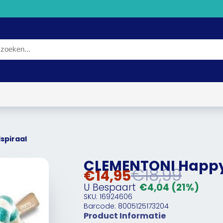
spiraal
CLEMENTONI Happy 
€18,99
€14,95
U Bespaart
€4,04
(21%)
SKU: 16924606
Barcode: 8005125173204
Product Informatie