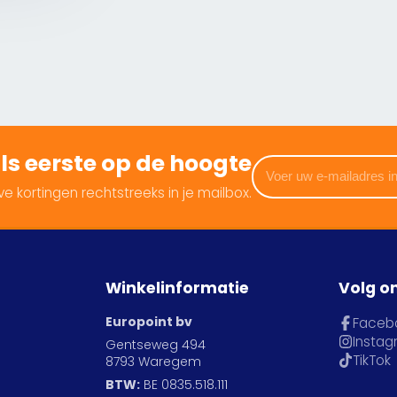
 als eerste op de hoogte
Voer
uw
e kortingen rechtstreeks in je mailbox.
e-
mailadres
in
Winkelinformatie
Volg o
Europoint bv
Faceb
Insta
Gentseweg 494
TikTok
8793 Waregem
BTW:
BE 0835.518.111