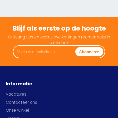
Blijf als eerste op de hoogte
Ontvang tips en exclusieve kortingen rechtstreeks in
je mailbox.
Voer
Abonneren
uw
e-
mailadres
in
Informatie
Vacatures
Contacteer ons
Onze winkel