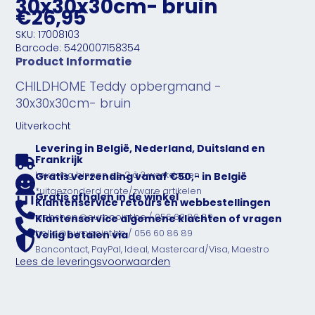
30x30x30cm- bruin
€26,95
SKU: 17008103
Barcode: 5420007158354
Product Informatie
CHILDHOME Teddy opbergmand -
30x30x30cm- bruin
Uitverkocht
Levering in België, Nederland, Duitsland en
Frankrijk
Levering binnen de 2 à 3 werkdagen
Gratis verzending vanaf €50,- in België
*uitgezonderd grote/zware artikelen
Gratis afhalen in de winkel
Klantenservice retours en webbestellingen
webshop@europoint.be / 056 60 86 89
Klantenservice algemene klachten of vragen
hello@europoint.be / 056 60 86 89
Veilig betalen via
Bancontact, PayPal, Ideal, Mastercard/Visa, Maestro
Lees de leveringsvoorwaarden