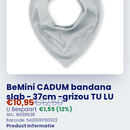
BeMini CADUM bandana
slab - 37cm -grizou TU LU
€12,50
€10,95
U Bespaart
€1,55
(12%)
SKU: 16599538
Barcode: 5420010700922
Product Informatie