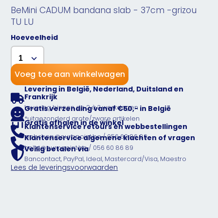
BeMini CADUM bandana slab - 37cm -grizou
TU LU
Hoeveelheid
Voeg toe aan winkelwagen
Levering in België, Nederland, Duitsland en
Frankrijk
Levering binnen de 2 à 3 werkdagen
Gratis verzending vanaf €50,- in België
*uitgezonderd grote/zware artikelen
Gratis afhalen in de winkel
Klantenservice retours en webbestellingen
webshop@europoint.be / 056 60 86 89
Klantenservice algemene klachten of vragen
hello@europoint.be / 056 60 86 89
Veilig betalen via
Bancontact, PayPal, Ideal, Mastercard/Visa, Maestro
Lees de leveringsvoorwaarden