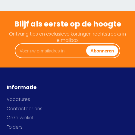
Blijf als eerste op de hoogte
Ontvang tips en exclusieve kortingen rechtstreeks in
je mailbox.
Voer
Abonneren
uw
e-
mailadres
in
Informatie
Vacatures
Contacteer ons
Onze winkel
Folders