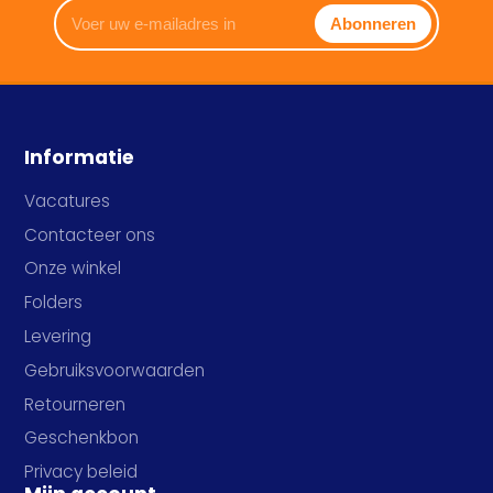
Voer
Abonneren
uw
e-
mailadres
in
Informatie
Vacatures
Contacteer ons
Onze winkel
Folders
Levering
Gebruiksvoorwaarden
Retourneren
Geschenkbon
Privacy beleid