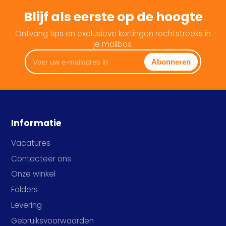
Blijf als eerste op de hoogte
Ontvang tips en exclusieve kortingen rechtstreeks in
je mailbox.
Voer
Abonneren
uw
e-
mailadres
in
Informatie
Vacatures
Contacteer ons
Onze winkel
Folders
Levering
Gebruiksvoorwaarden