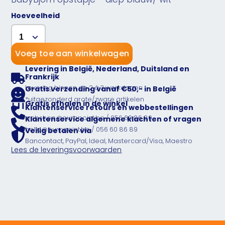
Hoeveelheid
Voeg toe aan winkelwagen
Levering in België, Nederland, Duitsland en
Frankrijk
Levering binnen de 2 à 3 werkdagen
Gratis verzending vanaf €50,- in België
*uitgezonderd grote/zware artikelen
Gratis afhalen in de winkel
Klantenservice retours en webbestellingen
webshop@europoint.be / 056 60 86 89
Klantenservice algemene klachten of vragen
hello@europoint.be / 056 60 86 89
Veilig betalen via
Bancontact, PayPal, Ideal, Mastercard/Visa, Maestro
Lees de leveringsvoorwaarden