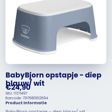
BabyBjorn opstapje - diep
blauw/ wit
€24,90
SKU: 17271497
Barcode: 7317680612694
Product Informatie
BabyBjorn opstapje - diep blauw/ wit