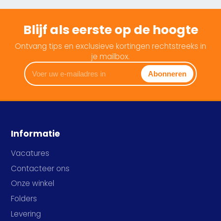
Blijf als eerste op de hoogte
Ontvang tips en exclusieve kortingen rechtstreeks in
je mailbox.
Voer
Abonneren
uw
e-
mailadres
in
Informatie
Vacatures
Contacteer ons
Onze winkel
Folders
Levering