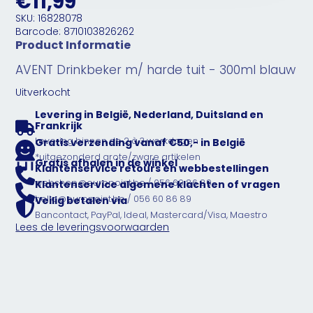
€11,99
SKU: 16828078
Barcode: 8710103826262
Product Informatie
AVENT Drinkbeker m/ harde tuit - 300ml blauw
Uitverkocht
Levering in België, Nederland, Duitsland en
Frankrijk
Levering binnen de 2 à 3 werkdagen
Gratis verzending vanaf €50,- in België
*uitgezonderd grote/zware artikelen
Gratis afhalen in de winkel
Klantenservice retours en webbestellingen
webshop@europoint.be / 056 60 86 89
Klantenservice algemene klachten of vragen
hello@europoint.be / 056 60 86 89
Veilig betalen via
Bancontact, PayPal, Ideal, Mastercard/Visa, Maestro
Lees de leveringsvoorwaarden